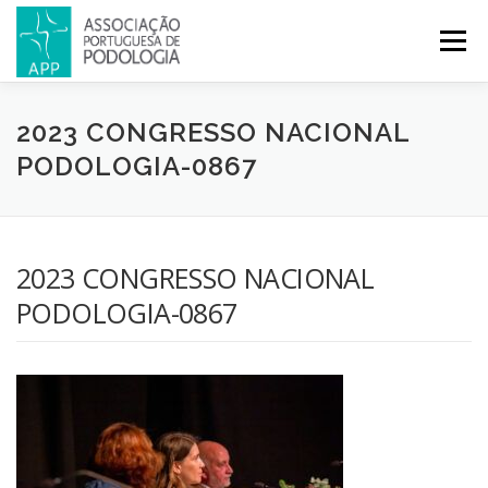
Menu
APP
PODOLOGIA
LICENCIATURA EM PODOLOGIA
2023 CONGRESSO NACIONAL
PODOLOGIA-0867
INICIATIVAS
NOTÍCIAS
GALERIA
CERTIFICAÇÃO
2023 CONGRESSO NACIONAL
CONGRESSOS
REVISTA
CONTACTOS
PODOLOGIA-0867