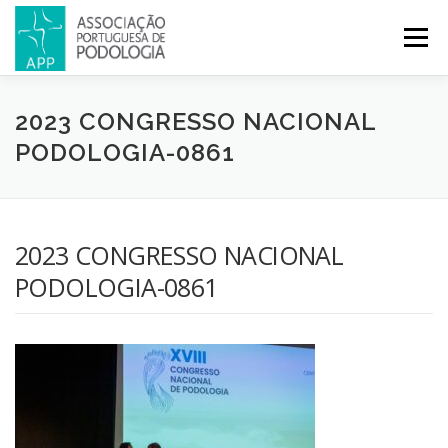
Menu
APP
PODOLOGIA
LICENCIATURA EM PODOLOGIA
2023 CONGRESSO NACIONAL
PODOLOGIA-0861
INICIATIVAS
NOTÍCIAS
GALERIA
CERTIFICAÇÃO
2023 CONGRESSO NACIONAL
CONGRESSOS
REVISTA
CONTACTOS
PODOLOGIA-0861