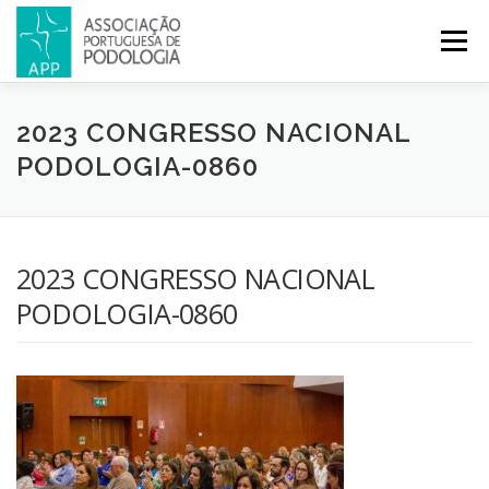
Menu
APP
PODOLOGIA
LICENCIATURA EM PODOLOGIA
2023 CONGRESSO NACIONAL
PODOLOGIA-0860
INICIATIVAS
NOTÍCIAS
GALERIA
CERTIFICAÇÃO
2023 CONGRESSO NACIONAL
CONGRESSOS
REVISTA
CONTACTOS
PODOLOGIA-0860