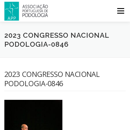
Menu
APP
PODOLOGIA
LICENCIATURA EM PODOLOGIA
2023 CONGRESSO NACIONAL
PODOLOGIA-0846
INICIATIVAS
NOTÍCIAS
GALERIA
CERTIFICAÇÃO
2023 CONGRESSO NACIONAL
CONGRESSOS
REVISTA
CONTACTOS
PODOLOGIA-0846