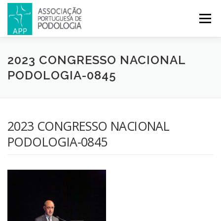
Menu
APP
PODOLOGIA
LICENCIATURA EM PODOLOGIA
2023 CONGRESSO NACIONAL
PODOLOGIA-0845
INICIATIVAS
NOTÍCIAS
GALERIA
CERTIFICAÇÃO
2023 CONGRESSO NACIONAL
CONGRESSOS
REVISTA
CONTACTOS
PODOLOGIA-0845