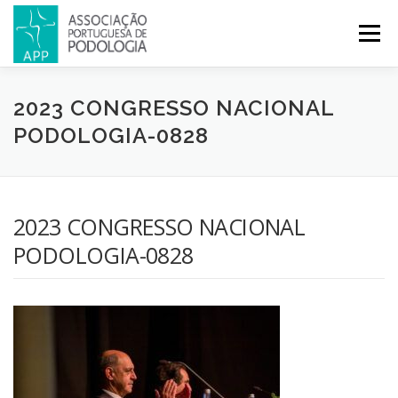
Menu
APP
PODOLOGIA
LICENCIATURA EM PODOLOGIA
2023 CONGRESSO NACIONAL
PODOLOGIA-0828
INICIATIVAS
NOTÍCIAS
GALERIA
CERTIFICAÇÃO
2023 CONGRESSO NACIONAL
CONGRESSOS
REVISTA
CONTACTOS
PODOLOGIA-0828