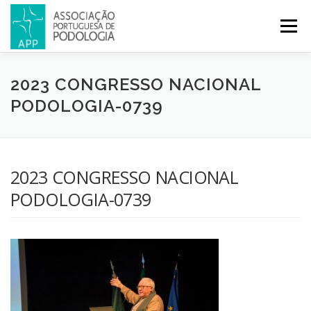
Menu
APP
PODOLOGIA
LICENCIATURA EM PODOLOGIA
2023 CONGRESSO NACIONAL
PODOLOGIA-0739
INICIATIVAS
NOTÍCIAS
GALERIA
CERTIFICAÇÃO
2023 CONGRESSO NACIONAL
CONGRESSOS
REVISTA
CONTACTOS
PODOLOGIA-0739