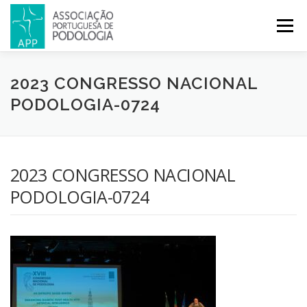
Menu
APP
PODOLOGIA
LICENCIATURA EM PODOLOGIA
2023 CONGRESSO NACIONAL
PODOLOGIA-0724
INICIATIVAS
NOTÍCIAS
GALERIA
CERTIFICAÇÃO
2023 CONGRESSO NACIONAL
CONGRESSOS
REVISTA
CONTACTOS
PODOLOGIA-0724