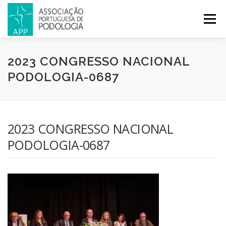
Menu
APP
PODOLOGIA
LICENCIATURA EM PODOLOGIA
2023 CONGRESSO NACIONAL
PODOLOGIA-0687
INICIATIVAS
NOTÍCIAS
GALERIA
CERTIFICAÇÃO
2023 CONGRESSO NACIONAL
CONGRESSOS
REVISTA
CONTACTOS
PODOLOGIA-0687