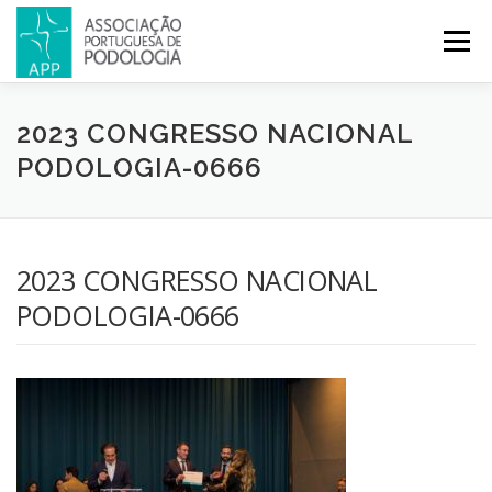
Menu
APP
PODOLOGIA
LICENCIATURA EM PODOLOGIA
2023 CONGRESSO NACIONAL
PODOLOGIA-0666
INICIATIVAS
NOTÍCIAS
GALERIA
CERTIFICAÇÃO
2023 CONGRESSO NACIONAL
CONGRESSOS
REVISTA
CONTACTOS
PODOLOGIA-0666