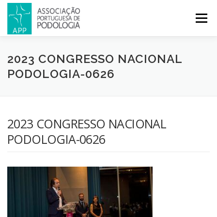
Menu
APP
PODOLOGIA
LICENCIATURA EM PODOLOGIA
2023 CONGRESSO NACIONAL
PODOLOGIA-0626
INICIATIVAS
NOTÍCIAS
GALERIA
CERTIFICAÇÃO
2023 CONGRESSO NACIONAL
CONGRESSOS
REVISTA
CONTACTOS
PODOLOGIA-0626