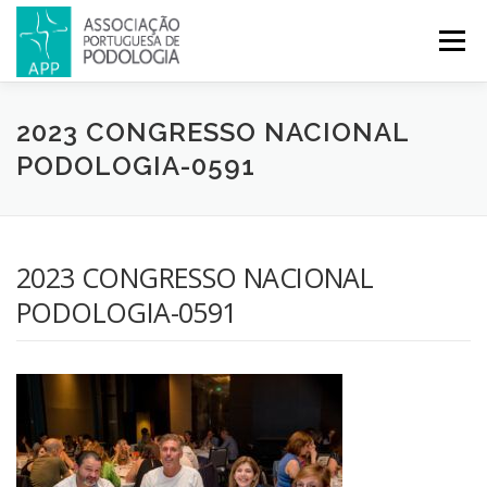
Menu
APP
PODOLOGIA
LICENCIATURA EM PODOLOGIA
2023 CONGRESSO NACIONAL
PODOLOGIA-0591
INICIATIVAS
NOTÍCIAS
GALERIA
CERTIFICAÇÃO
2023 CONGRESSO NACIONAL
CONGRESSOS
REVISTA
CONTACTOS
PODOLOGIA-0591