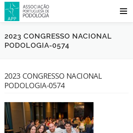
Menu
APP
PODOLOGIA
LICENCIATURA EM PODOLOGIA
2023 CONGRESSO NACIONAL
PODOLOGIA-0574
INICIATIVAS
NOTÍCIAS
GALERIA
CERTIFICAÇÃO
2023 CONGRESSO NACIONAL
CONGRESSOS
REVISTA
CONTACTOS
PODOLOGIA-0574