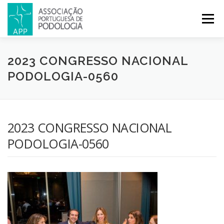
Menu
APP
PODOLOGIA
LICENCIATURA EM PODOLOGIA
2023 CONGRESSO NACIONAL
PODOLOGIA-0560
INICIATIVAS
NOTÍCIAS
GALERIA
CERTIFICAÇÃO
2023 CONGRESSO NACIONAL
CONGRESSOS
REVISTA
CONTACTOS
PODOLOGIA-0560