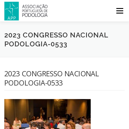
Menu
APP
PODOLOGIA
LICENCIATURA EM PODOLOGIA
2023 CONGRESSO NACIONAL
PODOLOGIA-0533
INICIATIVAS
NOTÍCIAS
GALERIA
CERTIFICAÇÃO
2023 CONGRESSO NACIONAL
CONGRESSOS
REVISTA
CONTACTOS
PODOLOGIA-0533