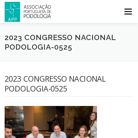
Menu
APP
PODOLOGIA
LICENCIATURA EM PODOLOGIA
2023 CONGRESSO NACIONAL
PODOLOGIA-0525
INICIATIVAS
NOTÍCIAS
GALERIA
CERTIFICAÇÃO
2023 CONGRESSO NACIONAL
CONGRESSOS
REVISTA
CONTACTOS
PODOLOGIA-0525