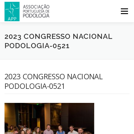
Menu
APP
PODOLOGIA
LICENCIATURA EM PODOLOGIA
2023 CONGRESSO NACIONAL
PODOLOGIA-0521
INICIATIVAS
NOTÍCIAS
GALERIA
CERTIFICAÇÃO
2023 CONGRESSO NACIONAL
CONGRESSOS
REVISTA
CONTACTOS
PODOLOGIA-0521