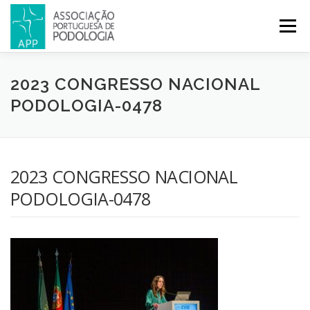
Menu
APP
PODOLOGIA
LICENCIATURA EM PODOLOGIA
2023 CONGRESSO NACIONAL
PODOLOGIA-0478
INICIATIVAS
NOTÍCIAS
GALERIA
CERTIFICAÇÃO
2023 CONGRESSO NACIONAL
CONGRESSOS
REVISTA
CONTACTOS
PODOLOGIA-0478