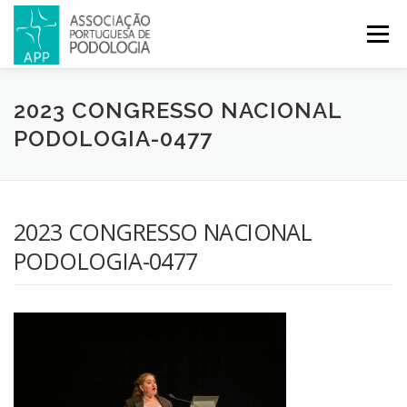
Menu
APP
PODOLOGIA
LICENCIATURA EM PODOLOGIA
2023 CONGRESSO NACIONAL
PODOLOGIA-0477
INICIATIVAS
NOTÍCIAS
GALERIA
CERTIFICAÇÃO
2023 CONGRESSO NACIONAL
CONGRESSOS
REVISTA
CONTACTOS
PODOLOGIA-0477