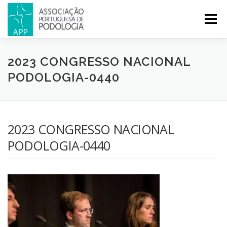
Menu
APP
PODOLOGIA
LICENCIATURA EM PODOLOGIA
2023 CONGRESSO NACIONAL
PODOLOGIA-0440
INICIATIVAS
NOTÍCIAS
GALERIA
CERTIFICAÇÃO
2023 CONGRESSO NACIONAL
CONGRESSOS
REVISTA
CONTACTOS
PODOLOGIA-0440