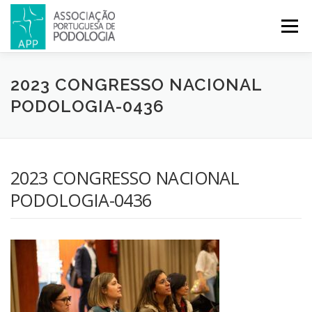
Menu
APP
PODOLOGIA
LICENCIATURA EM PODOLOGIA
2023 CONGRESSO NACIONAL
PODOLOGIA-0436
INICIATIVAS
NOTÍCIAS
GALERIA
CERTIFICAÇÃO
2023 CONGRESSO NACIONAL
CONGRESSOS
REVISTA
CONTACTOS
PODOLOGIA-0436