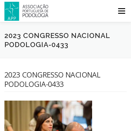
Menu
APP
PODOLOGIA
LICENCIATURA EM PODOLOGIA
2023 CONGRESSO NACIONAL
PODOLOGIA-0433
INICIATIVAS
NOTÍCIAS
GALERIA
CERTIFICAÇÃO
2023 CONGRESSO NACIONAL
CONGRESSOS
REVISTA
CONTACTOS
PODOLOGIA-0433