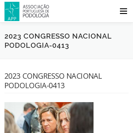
Menu
APP
PODOLOGIA
LICENCIATURA EM PODOLOGIA
2023 CONGRESSO NACIONAL
PODOLOGIA-0413
INICIATIVAS
NOTÍCIAS
GALERIA
CERTIFICAÇÃO
2023 CONGRESSO NACIONAL
CONGRESSOS
REVISTA
CONTACTOS
PODOLOGIA-0413