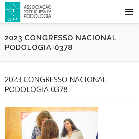
Menu
APP
PODOLOGIA
LICENCIATURA EM PODOLOGIA
2023 CONGRESSO NACIONAL
PODOLOGIA-0378
INICIATIVAS
NOTÍCIAS
GALERIA
CERTIFICAÇÃO
2023 CONGRESSO NACIONAL
CONGRESSOS
REVISTA
CONTACTOS
PODOLOGIA-0378