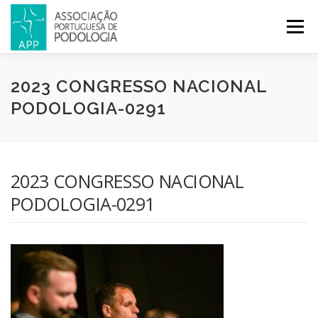
Menu
APP
PODOLOGIA
LICENCIATURA EM PODOLOGIA
2023 CONGRESSO NACIONAL
PODOLOGIA-0291
INICIATIVAS
NOTÍCIAS
GALERIA
CERTIFICAÇÃO
2023 CONGRESSO NACIONAL
CONGRESSOS
REVISTA
CONTACTOS
PODOLOGIA-0291