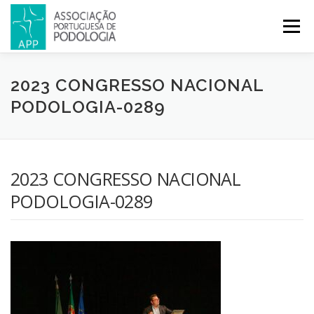
Menu
APP
PODOLOGIA
LICENCIATURA EM PODOLOGIA
2023 CONGRESSO NACIONAL
PODOLOGIA-0289
INICIATIVAS
NOTÍCIAS
GALERIA
CERTIFICAÇÃO
2023 CONGRESSO NACIONAL
CONGRESSOS
REVISTA
CONTACTOS
PODOLOGIA-0289