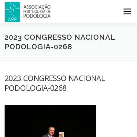
Menu
APP
PODOLOGIA
LICENCIATURA EM PODOLOGIA
2023 CONGRESSO NACIONAL
PODOLOGIA-0268
INICIATIVAS
NOTÍCIAS
GALERIA
CERTIFICAÇÃO
2023 CONGRESSO NACIONAL
CONGRESSOS
REVISTA
CONTACTOS
PODOLOGIA-0268