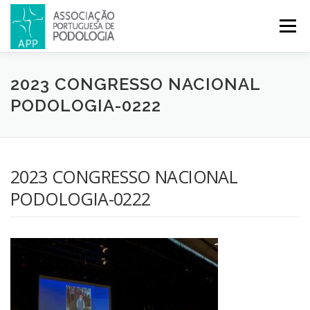
Menu
APP
PODOLOGIA
LICENCIATURA EM PODOLOGIA
2023 CONGRESSO NACIONAL
PODOLOGIA-0222
INICIATIVAS
NOTÍCIAS
GALERIA
CERTIFICAÇÃO
2023 CONGRESSO NACIONAL
CONGRESSOS
REVISTA
CONTACTOS
PODOLOGIA-0222