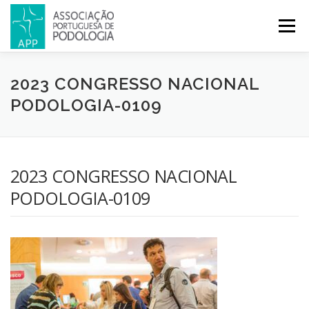
Menu
APP
PODOLOGIA
LICENCIATURA EM PODOLOGIA
2023 CONGRESSO NACIONAL
PODOLOGIA-0109
INICIATIVAS
NOTÍCIAS
GALERIA
CERTIFICAÇÃO
2023 CONGRESSO NACIONAL
CONGRESSOS
REVISTA
CONTACTOS
PODOLOGIA-0109