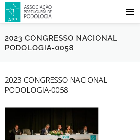
Menu
APP
PODOLOGIA
LICENCIATURA EM PODOLOGIA
2023 CONGRESSO NACIONAL
PODOLOGIA-0058
INICIATIVAS
NOTÍCIAS
GALERIA
CERTIFICAÇÃO
2023 CONGRESSO NACIONAL
CONGRESSOS
REVISTA
CONTACTOS
PODOLOGIA-0058