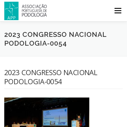
Menu
APP
PODOLOGIA
LICENCIATURA EM PODOLOGIA
2023 CONGRESSO NACIONAL
PODOLOGIA-0054
INICIATIVAS
NOTÍCIAS
GALERIA
CERTIFICAÇÃO
2023 CONGRESSO NACIONAL
CONGRESSOS
REVISTA
CONTACTOS
PODOLOGIA-0054