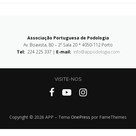
Associação Portuguesa de Podologia
Av. Boavista, 80 – 2º Sala 20 * 4050-112 Porto
Tel:
224 225 337 |
E-mail:
info@appodologia.com
VISITE-NOS
Copyright © 2026 APP
–
Tema
OnePress
por FameThemes