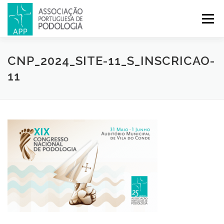
Menu
APP
PODOLOGIA
LICENCIATURA EM PODOLOGIA
CNP_2024_SITE-11_S_INSCRICAO-
11
INICIATIVAS
NOTÍCIAS
GALERIA
CERTIFICAÇÃO
CONGRESSOS
REVISTA
CONTACTOS