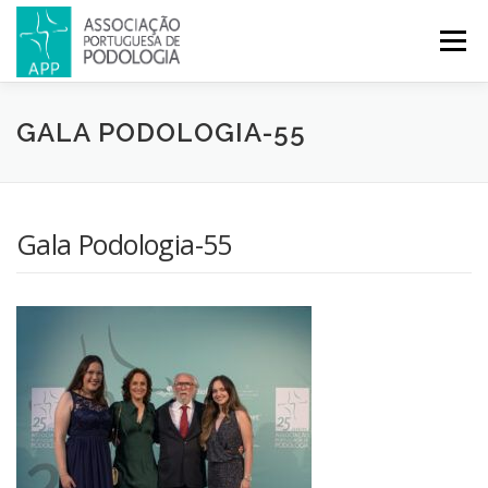
Menu
APP
PODOLOGIA
LICENCIATURA EM PODOLOGIA
GALA PODOLOGIA-55
INICIATIVAS
NOTÍCIAS
GALERIA
CERTIFICAÇÃO
Gala Podologia-55
CONGRESSOS
REVISTA
CONTACTOS