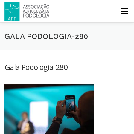
Menu
APP
PODOLOGIA
LICENCIATURA EM PODOLOGIA
GALA PODOLOGIA-280
INICIATIVAS
NOTÍCIAS
GALERIA
CERTIFICAÇÃO
Gala Podologia-280
CONGRESSOS
REVISTA
CONTACTOS