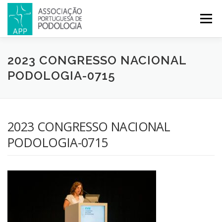
Menu
APP
PODOLOGIA
LICENCIATURA EM PODOLOGIA
2023 CONGRESSO NACIONAL
PODOLOGIA-0715
INICIATIVAS
NOTÍCIAS
GALERIA
CERTIFICAÇÃO
2023 CONGRESSO NACIONAL
CONGRESSOS
REVISTA
CONTACTOS
PODOLOGIA-0715