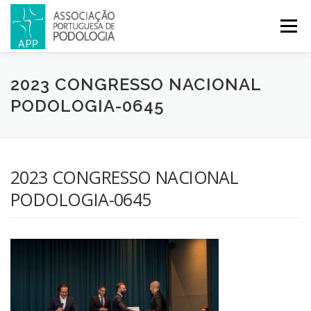
Menu
APP
PODOLOGIA
LICENCIATURA EM PODOLOGIA
2023 CONGRESSO NACIONAL
PODOLOGIA-0645
INICIATIVAS
NOTÍCIAS
GALERIA
CERTIFICAÇÃO
2023 CONGRESSO NACIONAL
CONGRESSOS
REVISTA
CONTACTOS
PODOLOGIA-0645