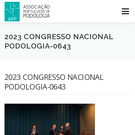
Menu
APP
PODOLOGIA
LICENCIATURA EM PODOLOGIA
2023 CONGRESSO NACIONAL
PODOLOGIA-0643
INICIATIVAS
NOTÍCIAS
GALERIA
CERTIFICAÇÃO
2023 CONGRESSO NACIONAL
CONGRESSOS
REVISTA
CONTACTOS
PODOLOGIA-0643