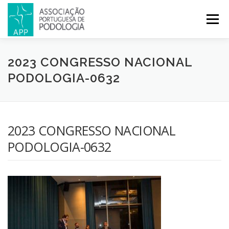
Menu
APP
PODOLOGIA
LICENCIATURA EM PODOLOGIA
2023 CONGRESSO NACIONAL
PODOLOGIA-0632
INICIATIVAS
NOTÍCIAS
GALERIA
CERTIFICAÇÃO
2023 CONGRESSO NACIONAL
CONGRESSOS
REVISTA
CONTACTOS
PODOLOGIA-0632