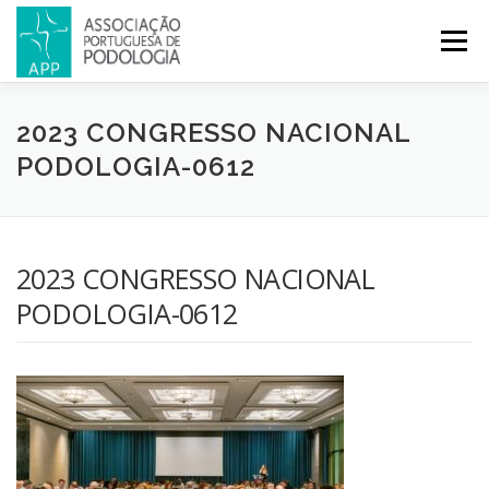
Menu
APP
PODOLOGIA
LICENCIATURA EM PODOLOGIA
2023 CONGRESSO NACIONAL
PODOLOGIA-0612
INICIATIVAS
NOTÍCIAS
GALERIA
CERTIFICAÇÃO
2023 CONGRESSO NACIONAL
CONGRESSOS
REVISTA
CONTACTOS
PODOLOGIA-0612