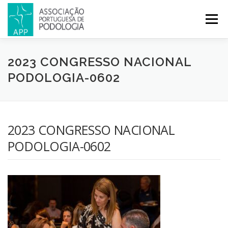
Menu
APP
PODOLOGIA
LICENCIATURA EM PODOLOGIA
2023 CONGRESSO NACIONAL
PODOLOGIA-0602
INICIATIVAS
NOTÍCIAS
GALERIA
CERTIFICAÇÃO
2023 CONGRESSO NACIONAL
CONGRESSOS
REVISTA
CONTACTOS
PODOLOGIA-0602