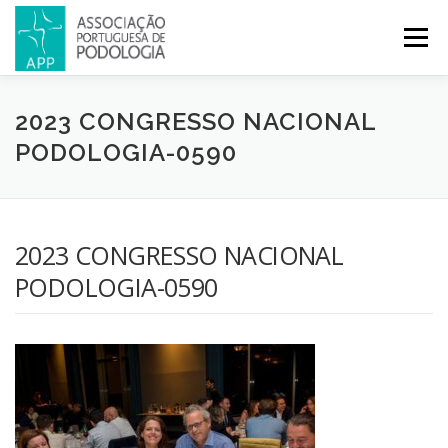
Menu
APP
PODOLOGIA
LICENCIATURA EM PODOLOGIA
2023 CONGRESSO NACIONAL
PODOLOGIA-0590
INICIATIVAS
NOTÍCIAS
GALERIA
CERTIFICAÇÃO
2023 CONGRESSO NACIONAL
CONGRESSOS
REVISTA
CONTACTOS
PODOLOGIA-0590