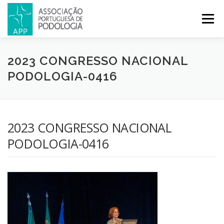
Menu
APP
PODOLOGIA
LICENCIATURA EM PODOLOGIA
2023 CONGRESSO NACIONAL
PODOLOGIA-0416
INICIATIVAS
NOTÍCIAS
GALERIA
CERTIFICAÇÃO
2023 CONGRESSO NACIONAL
CONGRESSOS
REVISTA
CONTACTOS
PODOLOGIA-0416