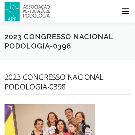
Menu
APP
PODOLOGIA
LICENCIATURA EM PODOLOGIA
2023 CONGRESSO NACIONAL
PODOLOGIA-0398
INICIATIVAS
NOTÍCIAS
GALERIA
CERTIFICAÇÃO
2023 CONGRESSO NACIONAL
CONGRESSOS
REVISTA
CONTACTOS
PODOLOGIA-0398