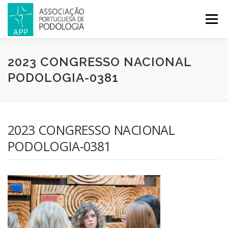
Menu
APP
PODOLOGIA
LICENCIATURA EM PODOLOGIA
2023 CONGRESSO NACIONAL
PODOLOGIA-0381
INICIATIVAS
NOTÍCIAS
GALERIA
CERTIFICAÇÃO
2023 CONGRESSO NACIONAL
CONGRESSOS
REVISTA
CONTACTOS
PODOLOGIA-0381