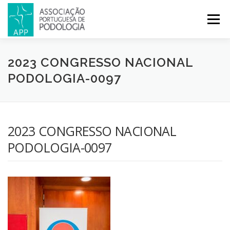
Menu
APP
PODOLOGIA
LICENCIATURA EM PODOLOGIA
2023 CONGRESSO NACIONAL
PODOLOGIA-0097
INICIATIVAS
NOTÍCIAS
GALERIA
CERTIFICAÇÃO
2023 CONGRESSO NACIONAL
CONGRESSOS
REVISTA
CONTACTOS
PODOLOGIA-0097