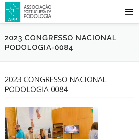
Menu
APP
PODOLOGIA
LICENCIATURA EM PODOLOGIA
2023 CONGRESSO NACIONAL
PODOLOGIA-0084
INICIATIVAS
NOTÍCIAS
GALERIA
CERTIFICAÇÃO
2023 CONGRESSO NACIONAL
CONGRESSOS
REVISTA
CONTACTOS
PODOLOGIA-0084